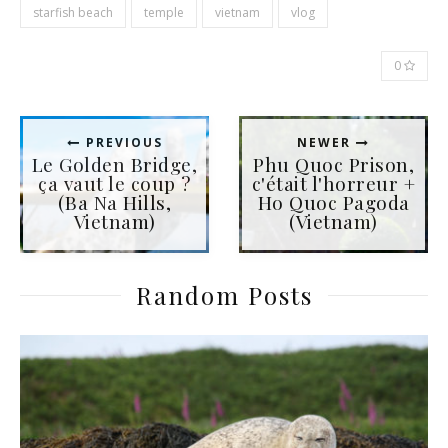
starfish beach
temple
vietnam
vlog
0
PREVIOUS
NEWER
Le Golden Bridge,
Phu Quoc Prison,
ça vaut le coup ?
c'était l'horreur +
(Ba Na Hills,
Ho Quoc Pagoda
Vietnam)
(Vietnam)
Random Posts