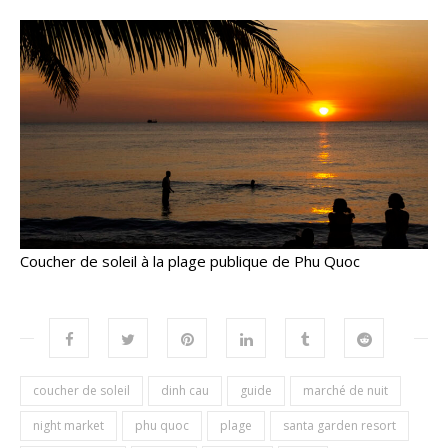
Coucher de soleil à la plage publique de Phu Quoc
coucher de soleil
dinh cau
guide
marché de nuit
night market
phu quoc
plage
santa garden resort