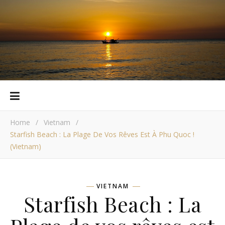
Home
/
Vietnam
/
Starfish Beach : La Plage De Vos Rêves Est À Phu Quoc !
(Vietnam)
VIETNAM
Starfish Beach : La