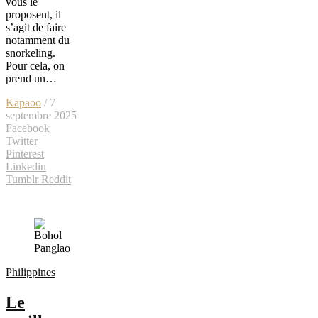
vous le
proposent, il
s’agit de faire
notamment du
snorkeling.
Pour cela, on
prend un…
Kapaoo
/ 7
septembre 2025
Facebook
Twitter
Pinterest
Linkedin
Tumblr
Reddit
Philippines
Le