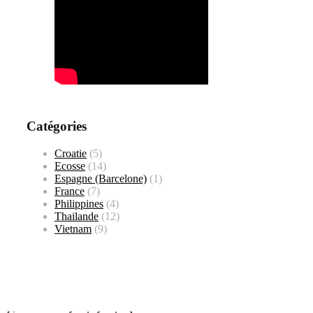
Catégories
Croatie
(5)
Ecosse
(14)
Espagne (Barcelone)
(1)
France
(7)
Philippines
(4)
Thailande
(12)
Vietnam
(9)