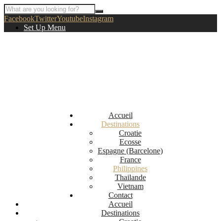
Facebook
Twitter
Youtube
Instagram
Set Up Menu
Accueil
Destinations
Croatie
Ecosse
Espagne (Barcelone)
France
Philippines
Thailande
Vietnam
Contact
Accueil
Destinations