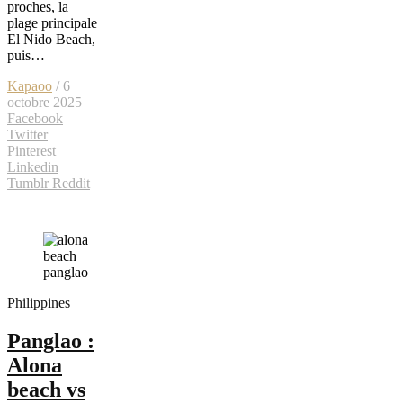
proches, la
plage principale
El Nido Beach,
puis…
Kapaoo
/ 6
octobre 2025
Facebook
Twitter
Pinterest
Linkedin
Tumblr
Reddit
Philippines
Panglao :
Alona
beach vs