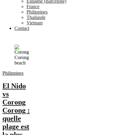
Espagne (Barcelone)
France
Philippines
Thailande
Vietnam
Contact
Philippines
El Nido
vs
Corong
Corong :
quelle
plage est
la plus