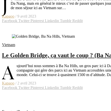
J
Da Nang, mais en général le mieux c’est de passer quelques jours
de mon séjour ici au Vietnam sur…
Kapaoo
/ 9 avril 2023
Facebook
Twitter
Pinterest
Linkedin
Tumblr
Reddit
Vietnam
Le Golden Bridge, ça vaut le coup ? (Ba Na
A
ujourd’hui nous sommes à Ba Na Hills, un gros parc ici à D
compagnie qui gère des parcs ici au Vietnam accessibles uniq
monde. Celui-ci se trouve à quasiment 1500 m d’altitude. 
Kapaoo
/ 2 avril 2023
Facebook
Twitter
Pinterest
Linkedin
Tumblr
Reddit