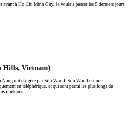
 avant à Ho Chi Minh City. Je voulais passer les 5 derniers jours
 Hills, Vietnam)
a Nang qui est géré par Sun World. Sun World est une
uement en téléphérique, et qui sont parmi les plus longs du
Dans quelques…