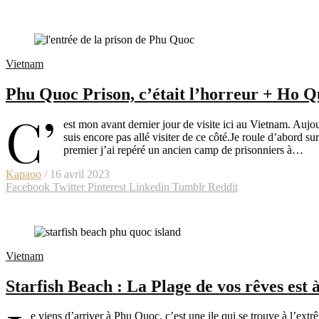
Vietnam
Phu Quoc Prison, c’était l’horreur + Ho 
C’
est mon avant dernier jour de visite ici au Vietnam. Aujou
suis encore pas allé visiter de ce côté.Je roule d’abord su
premier j’ai repéré un ancien camp de prisonniers à…
Kapaoo
/ 16 avril 2023
Facebook
Twitter
Pinterest
Linkedin
Tumblr
Reddit
Vietnam
Starfish Beach : La Plage de vos rêves est
e viens d’arriver à Phu Quoc, c’est une ile qui se trouve à l’ext