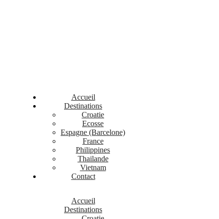
Accueil
Destinations
Croatie
Ecosse
Espagne (Barcelone)
France
Philippines
Thailande
Vietnam
Contact
Accueil
Destinations
Croatie