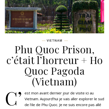
VIETNAM
Phu Quoc Prison,
c’était l’horreur + Ho
Quoc Pagoda
(Vietnam)
C’
est mon avant dernier jour de visite ici au
Vietnam. Aujourd’hui je vais aller explorer le sud
de l’ile de Phu Quoc. Je ne suis encore pas allé