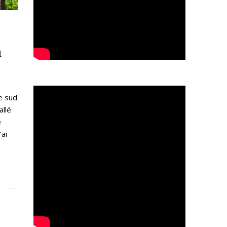
a
le sud
allé
e
’ai