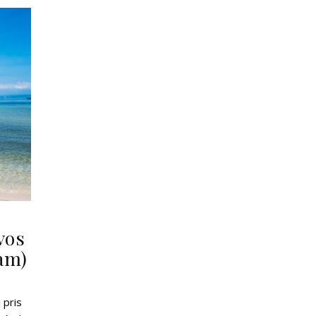
vos
nam)
 pris