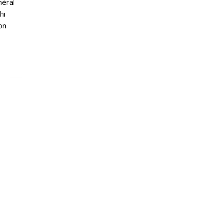
néral
hi
on