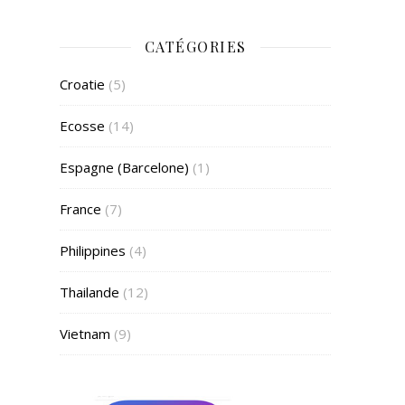
CATÉGORIES
Croatie
(5)
Ecosse
(14)
Espagne (Barcelone)
(1)
France
(7)
Philippines
(4)
Thailande
(12)
Vietnam
(9)