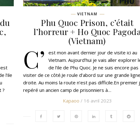
VIETNAM
 du
Phu Quoc Prison, c’était
c,
l’horreur + Ho Quoc Pagod
(Vietnam)
C’
est mon avant dernier jour de visite ici au
Vietnam. Aujourd’hui je vais aller explorer 
’est
de l’ile de Phu Quoc. Je ne suis encore pas 
 l’ile
visiter de ce côté.Je roule d’abord sur une grande lign
du
droite. Au moins la route n’est pas difficile.En premier j
t ?
repéré un ancien camp de prisonniers à…
Kapaoo
/ 16 avril 2023