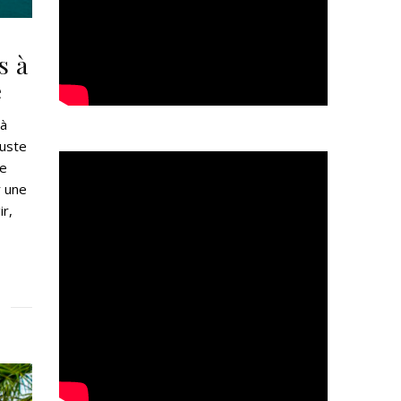
s à
e
 à
juste
ne
r une
ir,