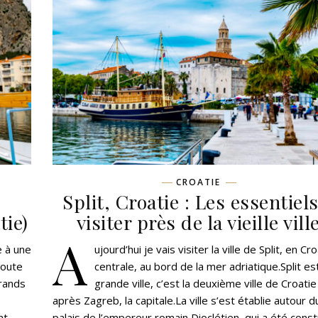
CROATIE
Split, Croatie : Les essentiels
tie)
visiter près de la vieille vill
A
e à une
ujourd’hui je vais visiter la ville de Split, en Cr
toute
centrale, au bord de la mer adriatique.Split es
grands
grande ville, c’est la deuxième ville de Croatie
après Zagreb, la capitale.La ville s’est établie autour d
nt
palais de l’empereur romain Dioclétien, qui a été const