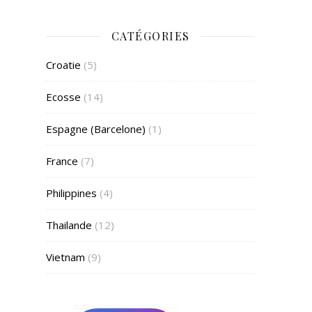
CATÉGORIES
Croatie
(5)
Ecosse
(14)
Espagne (Barcelone)
(1)
France
(7)
Philippines
(4)
Thailande
(12)
Vietnam
(9)