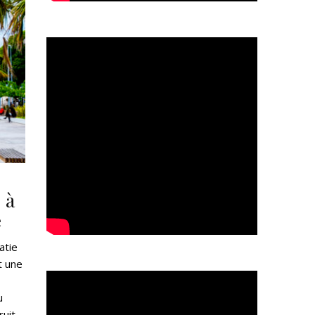
 à
e
oatie
t une
u
ruit