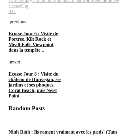
Airbnb
Fairy Glen
munro
old man of storr
portree
randonnée
écosse
Uig
0
0
previous
Ecosse Jour 6 : Visite de
Portree, Kilt Rock et
Mealt Falls Viewpoint,
dans la tempête...
newer
Ecosse Jour 8 : Visite du
château de Dunvegan, ses
jardins et ses phoques,
Coral Beach, puis Neist
Point
Random Posts
Ninh Binh : Ils rament vraiment avec les pieds! (Tam