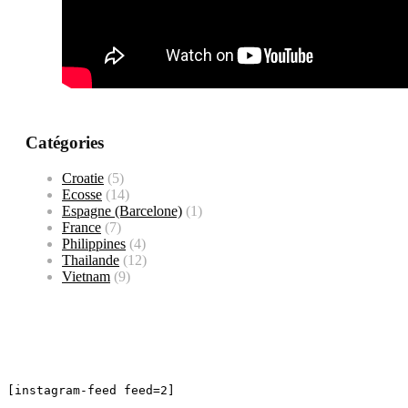
Catégories
Croatie
(5)
Ecosse
(14)
Espagne (Barcelone)
(1)
France
(7)
Philippines
(4)
Thailande
(12)
Vietnam
(9)
[instagram-feed feed=2]