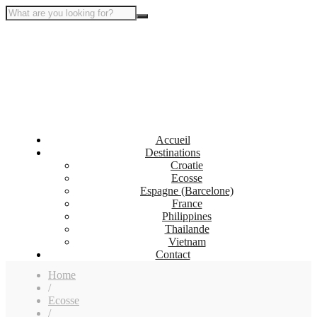
Accueil
Destinations
Croatie
Ecosse
Espagne (Barcelone)
France
Philippines
Thailande
Vietnam
Contact
Home
/
Ecosse
/