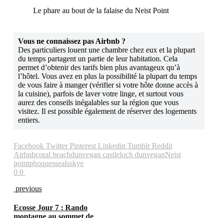
Le phare au bout de la falaise du Neist Point
Vous ne connaissez pas Airbnb ?
Des particuliers louent une chambre chez eux et la plupart
du temps partagent un partie de leur habitation. Cela
permet d’obtenir des tarifs bien plus avantageux qu’à
l’hôtel. Vous avez en plus la possibilité la plupart du temps
de vous faire à manger (vérifier si votre hôte donne accès à
la cuisine), parfois de laver votre linge, et surtout vous
aurez des conseils inégalables sur la région que vous
visitez. Il est possible également de réserver des logements
entiers.
Facebook
Twitter
Pinterest
Linkedin
Tumblr
Reddit
Airbnb
coral beach
dunvegan castle
loch dunvegan
Neist
point
phoques
seals
skye
0
0
previous
Ecosse Jour 7 : Rando
montagne au sommet de