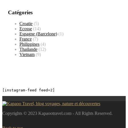
Catégories
Croatie
(5)
Ecosse
(14)
Espagne (Barcelone)
(1)
France
(7)
Philippines
(4)
Thailande
(12)
Vietnam
(9)
[instagram-feed feed=2]
Copyrights © 2023 Kapaootravel.com - All Rights Reserved.