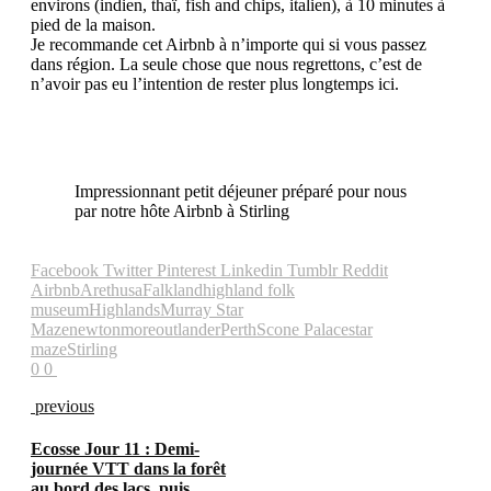
environs (indien, thaï, fish and chips, italien), à 10 minutes à
pied de la maison.
Je recommande cet Airbnb à n’importe qui si vous passez
dans région. La seule chose que nous regrettons, c’est de
n’avoir pas eu l’intention de rester plus longtemps ici.
Impressionnant petit déjeuner préparé pour nous
par notre hôte Airbnb à Stirling
Facebook
Twitter
Pinterest
Linkedin
Tumblr
Reddit
Airbnb
Arethusa
Falkland
highland folk
museum
Highlands
Murray Star
Maze
newtonmore
outlander
Perth
Scone Palace
star
maze
Stirling
0
0
previous
Ecosse Jour 11 : Demi-
journée VTT dans la forêt
au bord des lacs, puis