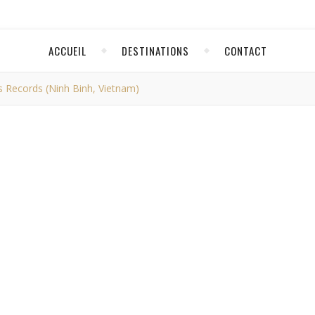
ACCUEIL
DESTINATIONS
CONTACT
 Records (Ninh Binh, Vietnam)
VIETNAM
gode de tous les records
inh, Vietnam)
paoo
/ 12 mars 2023
 bus pour me rendre de Cat Ba jusqu’à Ninh Binh, 
t ferry, cela m’a couté 300.000 dongs au total, c