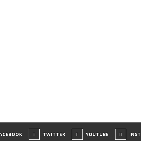
NEWER
a et
Ninh Binh : Ils rament vraiment avec l
pieds! (Tam Coc/Hang Mua) VIETNA
ndom Posts
France : Randonnée dans
our 6 : Visite de
massif de Belledonne
 Kilt Rock et Mealt
(Refuge Jean Collet – Lac
ewpoint, dans la
Blanc) – avec Marco
e…
10 juillet 2022
9
ACEBOOK
TWITTER
YOUTUBE
INS