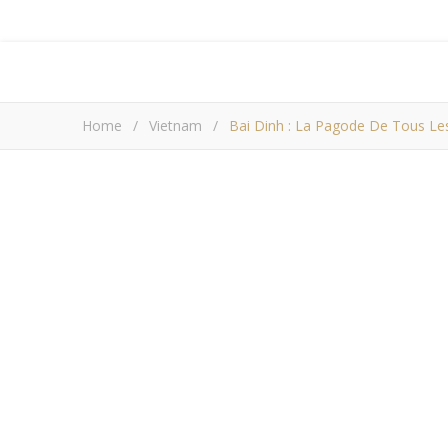
Home
/
Vietnam
/
Bai Dinh : La Pagode De Tous Les
Bai Dinh : La pa
(Ninh B
Ka
Aujourd’hui j’ai repris le ferry et le
se trouve un peu au sud de Hanoi.
Pour aller de Cat Ba à Ninh Binh bus e