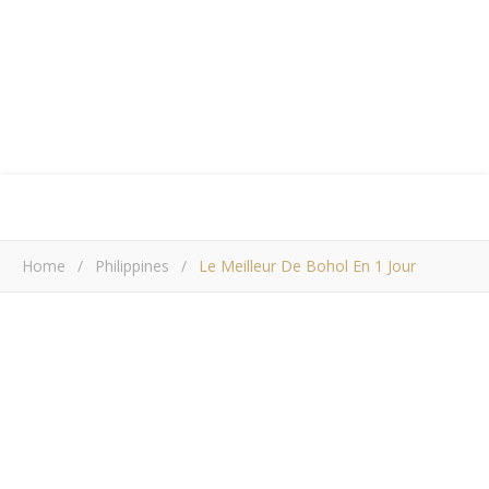
Home
/
Philippines
/
Le Meilleur De Bohol En 1 Jour
PHILIPPINES
Le meilleur de Bohol
en 1 jour
Kapaoo
/ 7 septembre 2025