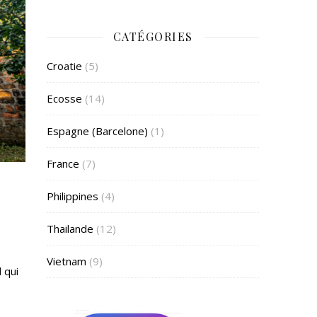
CATÉGORIES
Croatie
(5)
Ecosse
(14)
Espagne (Barcelone)
(1)
France
(7)
Philippines
(4)
Thailande
(12)
Vietnam
(9)
 qui