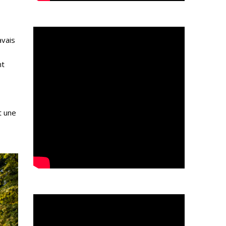
avais
nt
t une