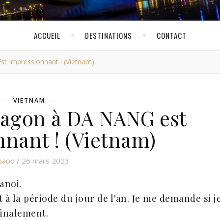
ACCUEIL
DESTINATIONS
CONTACT
t Impressionnant ! (Vietnam)
VIETNAM
ragon à DA NANG est
nant ! (Vietnam)
paoo
/ 26 mars 2023
anoi.
 la période du jour de l’an. Je me demande si j
finalement.