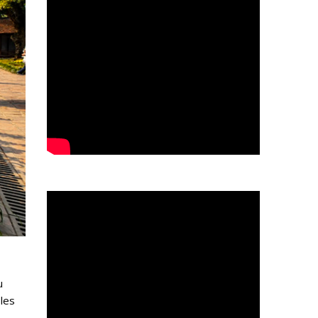
u
 les