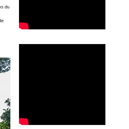
os du
de