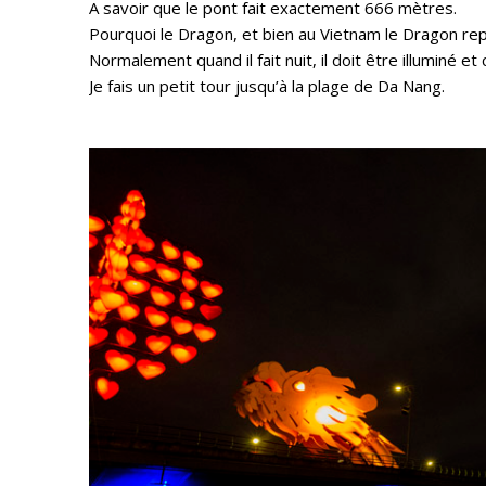
A savoir que le pont fait exactement 666 mètres.
Pourquoi le Dragon, et bien au Vietnam le Dragon re
Normalement quand il fait nuit, il doit être illuminé et
Je fais un petit tour jusqu’à la plage de Da Nang.