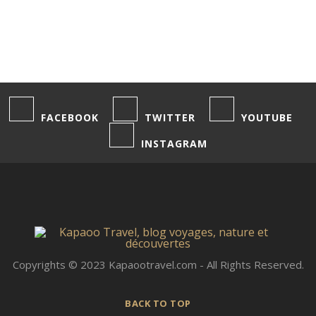
10
juillet
2022
FACEBOOK
TWITTER
YOUTUBE
INSTAGRAM
Copyrights © 2023 Kapaootravel.com - All Rights Reserved.
BACK TO TOP