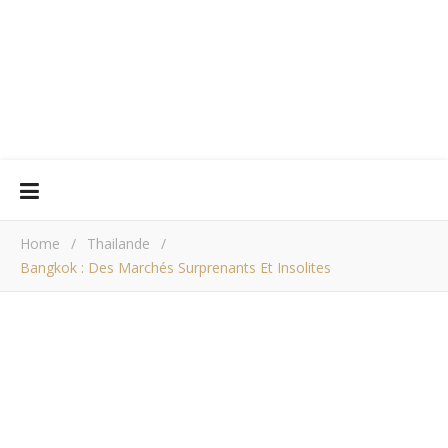
Home
/
Thailande
/
Bangkok : Des Marchés Surprenants Et Insolites
THAILANDE
Bangkok : Des
marchés surprenants