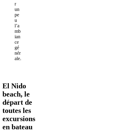
r
un
pe
u
l’a
mb
ian
ce
gé
nér
ale.
El Nido
beach, le
départ de
toutes les
excursions
en bateau