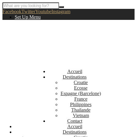
Facebook
Twitter
Youtube
Instagram
Set Up Menu
Accueil
Destinations
Croatie
Ecosse
Espagne (Barcelone)
France
Philippines
Thailande
Vietnam
Contact
Accueil
Destinations