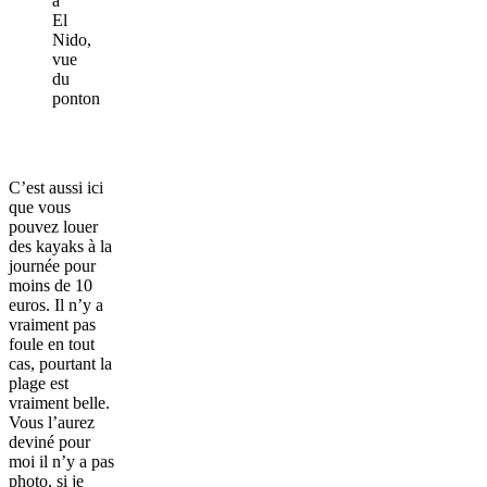
à
El
Nido,
vue
du
ponton
C’est aussi ici
que vous
pouvez louer
des kayaks à la
journée pour
moins de 10
euros. Il n’y a
vraiment pas
foule en tout
cas, pourtant la
plage est
vraiment belle.
Vous l’aurez
deviné pour
moi il n’y a pas
photo, si je