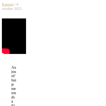
Kapaoo
/ 6
octobre 2025
Au
jou
rd’
hui
je
me
ren
ds
à
El