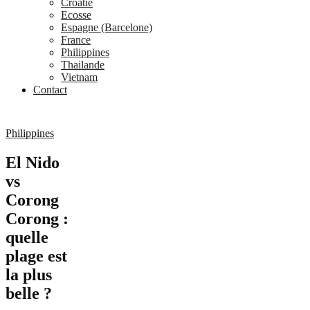
Croatie
Ecosse
Espagne (Barcelone)
France
Philippines
Thailande
Vietnam
Contact
Philippines
El Nido
vs
Corong
Corong :
quelle
plage est
la plus
belle ?