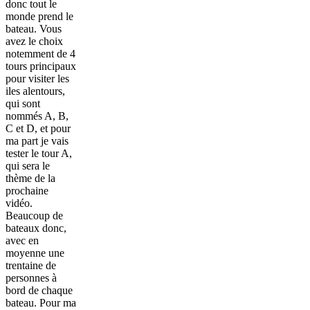
donc tout le
monde prend le
bateau. Vous
avez le choix
notemment de 4
tours principaux
pour visiter les
iles alentours,
qui sont
nommés A, B,
C et D, et pour
ma part je vais
tester le tour A,
qui sera le
thème de la
prochaine
vidéo.
Beaucoup de
bateaux donc,
avec en
moyenne une
trentaine de
personnes à
bord de chaque
bateau. Pour ma