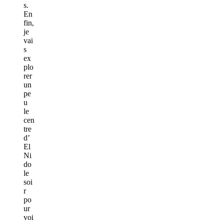
s.
En
fin,
je
vai
s
ex
plo
rer
un
pe
u
le
cen
tre
d’
El
Ni
do
le
soi
r
po
ur
voi