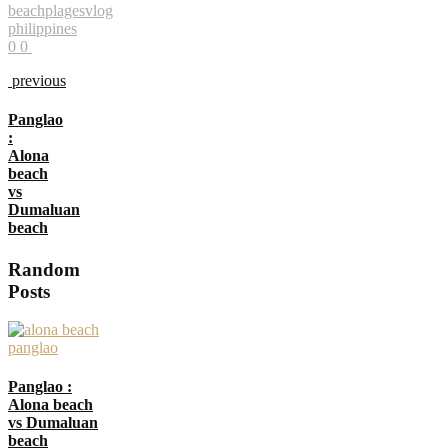
beach
plages
vlog
philippines
0
0
previous
Panglao
:
Alona
beach
vs
Dumaluan
beach
Random
Posts
Panglao :
Alona beach
vs Dumaluan
beach