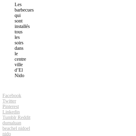
Les
barbecues
qui
sont
installés
tous
les
soirs
dans
le
centre
ville
d’El
Nido
Facebook
Twitter
Pinterest
Linkedin
Tumblr
Reddit
dumaluan
beach
el nido
el
nido