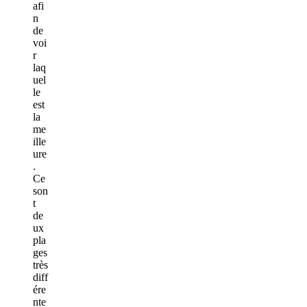
afi
n
de
voi
r
laq
uel
le
est
la
me
ille
ure
.
Ce
son
t
de
ux
pla
ges
très
diff
ére
nte