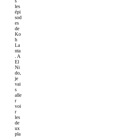
s
les
épi
sod
es
de
Ko
h
La
nta
. A
El
Ni
do,
je
vai
s
alle
r
voi
r
les
de
ux
pla