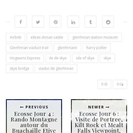
Airbnb
eilean donan castle
glenfinnan station museum
Glenfinnan viaduct trail
glenfinnann
harry potter
Hogwarts Express
ile de skye
isle of skye
skye
skye bridge
viaduc de glenfinnan
0
0
PREVIOUS
NEWER
Ecosse Jour 4 :
Ecosse Jour 6 :
Rando Montagne
Visite de Portree,
autour du
Kilt Rock et Mealt
Buachaille Etive
Falls Viewpoint,