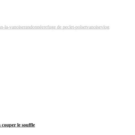
n-la-vanoise
randonnée
refuge de peclet-polset
vanoise
vlog
couper le souffle