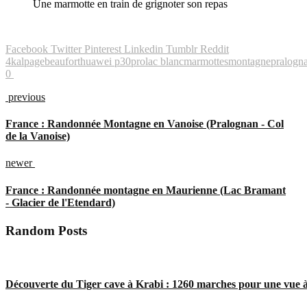
Une marmotte en train de grignoter son repas
Facebook
Twitter
Pinterest
Linkedin
Tumblr
Reddit
4k
alpage
beaufort
huawei p30pro
lac blanc
marmottes
montagne
pralogna
0
previous
France : Randonnée Montagne en Vanoise (Pralognan - Col
de la Vanoise)
newer
France : Randonnée montagne en Maurienne (Lac Bramant
- Glacier de l'Etendard)
Random Posts
Découverte du Tiger cave à Krabi : 1260 marches pour une vue à 