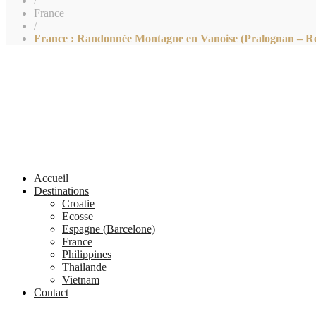
/
France
/
France : Randonnée Montagne en Vanoise (Pralognan – Refu
Accueil
Destinations
Croatie
Ecosse
Espagne (Barcelone)
France
Philippines
Thailande
Vietnam
Contact